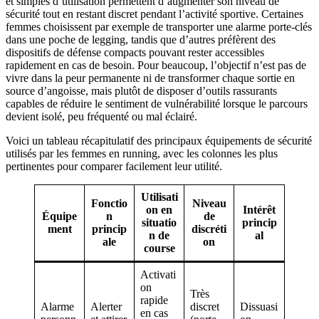
et simples d’utilisation permettent d’augmenter son niveau de
sécurité tout en restant discret pendant l’activité sportive. Certaines
femmes choisissent par exemple de transporter une alarme porte-clés
dans une poche de legging, tandis que d’autres préfèrent des
dispositifs de défense compacts pouvant rester accessibles
rapidement en cas de besoin. Pour beaucoup, l’objectif n’est pas de
vivre dans la peur permanente ni de transformer chaque sortie en
source d’angoisse, mais plutôt de disposer d’outils rassurants
capables de réduire le sentiment de vulnérabilité lorsque le parcours
devient isolé, peu fréquenté ou mal éclairé.
Voici un tableau récapitulatif des principaux équipements de sécurité
utilisés par les femmes en running, avec les colonnes les plus
pertinentes pour comparer facilement leur utilité.
Utilisati
Fonctio
Niveau
on en
Intérêt
Équipe
n
de
situatio
princip
ment
princip
discréti
n de
al
ale
on
course
Activati
on
Très
rapide
Alarme
Alerter
discret
Dissuasi
en cas