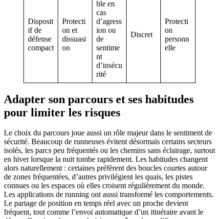
ble en
cas
Disposit
Protecti
d’agress
Protecti
if de
on et
ion ou
on
Discret
défense
dissuasi
de
personn
compact
on
sentime
elle
nt
d’insécu
rité
Adapter son parcours et ses habitudes
pour limiter les risques
Le choix du parcours joue aussi un rôle majeur dans le sentiment de
sécurité. Beaucoup de runneuses évitent désormais certains secteurs
isolés, les parcs peu fréquentés ou les chemins sans éclairage, surtout
en hiver lorsque la nuit tombe rapidement. Les habitudes changent
alors naturellement : certaines préfèrent des boucles courtes autour
de zones fréquentées, d’autres privilégient les quais, les pistes
connues ou les espaces où elles croisent régulièrement du monde.
Les applications de running ont aussi transformé les comportements.
Le partage de position en temps réel avec un proche devient
fréquent, tout comme l’envoi automatique d’un itinéraire avant le