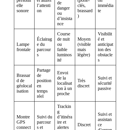
personn
et attirer
(porte-
on
de
elle
l’attenti
clés,
immédia
danger
sonore
on
brassard
te
ou
)
d’insista
nce
Course
Visibilit
Éclairag
de nuit
Moyen
é et
Lampe
e du
ou
(visible
anticipat
frontale
parcour
faible
mais
ion des
s
luminos
légère)
obstacle
ité
s
Partage
Envoi
Brassar
de
de la
Suivi et
d de
position
Très
localisat
sécurité
géolocal
en
discret
ion à un
passive
isation
temps
proche
réel
Trackin
g
Suivi et
Montre
Suivi du
d’itinéra
assistan
GPS
parcour
ire et
Discret
ce
connect
s et
alertes
d’urgen