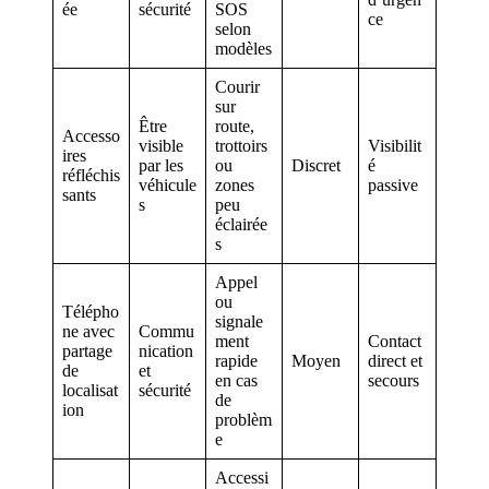
ée
sécurité
SOS
ce
selon
modèles
Courir
sur
Être
route,
Accesso
visible
trottoirs
Visibilit
ires
par les
ou
Discret
é
réfléchis
véhicule
zones
passive
sants
s
peu
éclairée
s
Appel
ou
Télépho
signale
ne avec
Commu
ment
Contact
partage
nication
rapide
Moyen
direct et
de
et
en cas
secours
localisat
sécurité
de
ion
problèm
e
Accessi