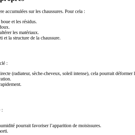
ière accumulées sur les chaussures. Pour cela :
boue et les résidus.
 doux.
ltérer les matériaux.
i et la structure de la chaussure.
clé :
ecte (radiateur, sèche-cheveux, soleil intense), cela pourrait déformer 
ration.
 rapidement.
 :
umidité pourrait favoriser l’apparition de moisissures.
orti.