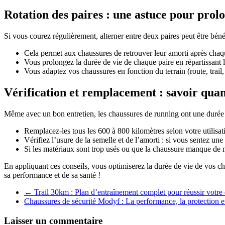
Rotation des paires : une astuce pour prol
Si vous courez régulièrement, alterner entre deux paires peut être béné
Cela permet aux chaussures de retrouver leur amorti après chaqu
Vous prolongez la durée de vie de chaque paire en répartissant l
Vous adaptez vos chaussures en fonction du terrain (route, trail, 
Vérification et remplacement : savoir qua
Même avec un bon entretien, les chaussures de running ont une durée d
Remplacez-les tous les 600 à 800 kilomètres selon votre utilisat
Vérifiez l’usure de la semelle et de l’amorti : si vous sentez une
Si les matériaux sont trop usés ou que la chaussure manque de m
En appliquant ces conseils, vous optimiserez la durée de vie de vos ch
sa performance et de sa santé !
←
Trail 30km : Plan d’entraînement complet pour réussir votre 
Chaussures de sécurité Modyf : La performance, la protection et
Laisser un commentaire