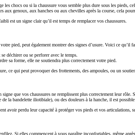
 les chocs ou si la chaussure vous semble plus dure sous les pieds, ce
rs aux genoux, aux hanches ou aux chevilles après la course, cela pourra
ibli est un signe clair qu’il est temps de remplacer vos chaussures.
 votre pied, peut également montrer des signes d’usure. Voici ce qu’il fau
 se déchirer ou se perforer avec le temps.
dre sa forme, elle ne soutiendra plus correctement votre pied.
e, ce qui peut provoquer des frottements, des ampoules, ou un soutien 
un signe que vos chaussures ne remplissent plus correctement leur rôle
de la bandelette iliotibiale), ou des douleurs à la hanche, il est possibl
t avoir perdu leur capacité à protéger vos pieds et vos articulations, s
enfilez. Si elles commencent à vous paraître inconfortables, même après