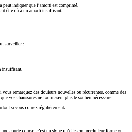
la peut indiquer que l’amorti est comprimé.
it être dû à un amorti insuffisant.
t surveiller :
insuffisant.
. Si vous remarquez des douleurs nouvelles ou récurrentes, comme des
e que vos chaussures ne fournissent plus le soutien nécessaire.
urtout si vous courez régulièrement.
 une courte course, c’est un signe qu’elles ont perdu leur forme ou