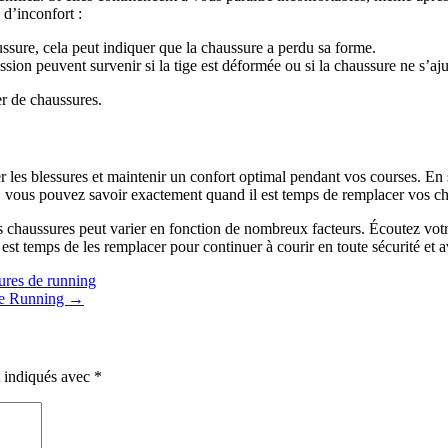
 d’inconfort :
haussure, cela peut indiquer que la chaussure a perdu sa forme.
sion peuvent survenir si la tige est déformée ou si la chaussure ne s’aju
er de chaussures.
 les blessures et maintenir un confort optimal pendant vos courses. En s
rt, vous pouvez savoir exactement quand il est temps de remplacer vos c
es chaussures peut varier en fonction de nombreux facteurs. Écoutez vot
t temps de les remplacer pour continuer à courir en toute sécurité et av
sures de running
 de Running
→
t indiqués avec
*