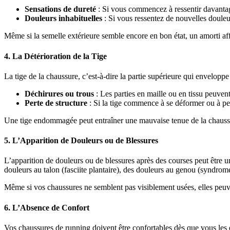
Sensations de dureté
: Si vous commencez à ressentir davantage
Douleurs inhabituelles
: Si vous ressentez de nouvelles douleu
Même si la semelle extérieure semble encore en bon état, un amorti affa
4.
La Détérioration de la Tige
La tige de la chaussure, c’est-à-dire la partie supérieure qui enveloppe
Déchirures ou trous
: Les parties en maille ou en tissu peuvent
Perte de structure
: Si la tige commence à se déformer ou à per
Une tige endommagée peut entraîner une mauvaise tenue de la chaussur
5.
L’Apparition de Douleurs ou de Blessures
L’apparition de douleurs ou de blessures après des courses peut être 
douleurs au talon (fasciite plantaire), des douleurs au genou (syndrome 
Même si vos chaussures ne semblent pas visiblement usées, elles peuven
6.
L’Absence de Confort
Vos chaussures de running doivent être confortables dès que vous les 