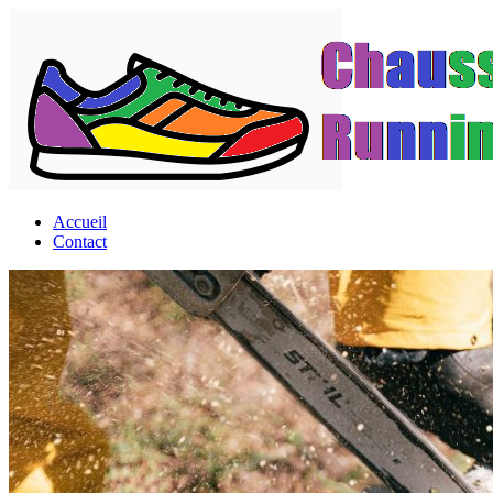
Passer
au
contenu
Accueil
Contact