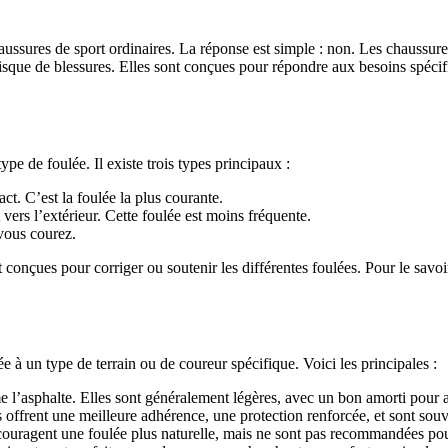
ssures de sport ordinaires. La réponse est simple : non. Les chaussure
sque de blessures. Elles sont conçues pour répondre aux besoins spécifiqu
pe de foulée. Il existe trois types principaux :
act. C’est la foulée la plus courante.
vers l’extérieur. Cette foulée est moins fréquente.
 vous courez.
t conçues pour corriger ou soutenir les différentes foulées. Pour le sav
e à un type de terrain ou de coureur spécifique. Voici les principales :
l’asphalte. Elles sont généralement légères, avec un bon amorti pour ab
es offrent une meilleure adhérence, une protection renforcée, et sont sou
encouragent une foulée plus naturelle, mais ne sont pas recommandées pou