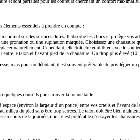
aire et sont parfaites pour les coureurs cherchant un confort maximal su
s éléments essentiels à prendre en compte :
ui courent sur des surfaces dures. Il absorbe les chocs et protège vos art
z une pronation ou une supination marquée. Choisissez une chaussure qui 
lacer naturellement. Cependant, elle doit être équilibrée avec le soutien
ur entre le talon et l’avant-pied de la chaussure. Un drop plus élevé (1
esse, mais pour un débutant, il est souvent préférable de privilégier un 
ci quelques conseils pour trouver la bonne taille :
espace (environ la largeur d’un pouce) entre vos orteils et l’avant de la
u milieu du pied sans être trop serrées. Le talon doit être bien maintenu,
r au cours de la journée, donc il est préférable d’essayer les chaussures 