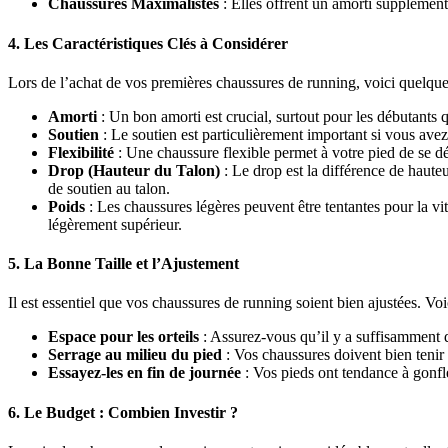
Chaussures Maximalistes
: Elles offrent un amorti supplément
4.
Les Caractéristiques Clés à Considérer
Lors de l’achat de vos premières chaussures de running, voici quelque
Amorti
: Un bon amorti est crucial, surtout pour les débutants q
Soutien
: Le soutien est particulièrement important si vous ave
Flexibilité
: Une chaussure flexible permet à votre pied de se dép
Drop (Hauteur du Talon)
: Le drop est la différence de haute
de soutien au talon.
Poids
: Les chaussures légères peuvent être tentantes pour la vit
légèrement supérieur.
5.
La Bonne Taille et l’Ajustement
Il est essentiel que vos chaussures de running soient bien ajustées. Voi
Espace pour les orteils
: Assurez-vous qu’il y a suffisamment d’
Serrage au milieu du pied
: Vos chaussures doivent bien tenir a
Essayez-les en fin de journée
: Vos pieds ont tendance à gonfle
6.
Le Budget : Combien Investir ?