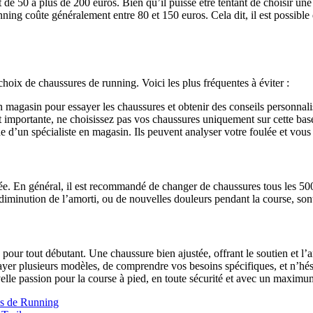
 de 50 à plus de 200 euros. Bien qu’il puisse être tentant de choisir un
ing coûte généralement entre 80 et 150 euros. Cela dit, il est possible
choix de chaussures de running. Voici les plus fréquentes à éviter :
en magasin pour essayer les chaussures et obtenir des conseils personnali
 importante, ne choisissez pas vos chaussures uniquement sur cette base.
e d’un spécialiste en magasin. Ils peuvent analyser votre foulée et vou
e. En général, il est recommandé de changer de chaussures tous les 500 
iminution de l’amorti, ou de nouvelles douleurs pendant la course, sont
pour tout débutant. Une chaussure bien ajustée, offrant le soutien et l’a
sayer plusieurs modèles, de comprendre vos besoins spécifiques, et n’hé
velle passion pour la course à pied, en toute sécurité et avec un maxim
es de Running