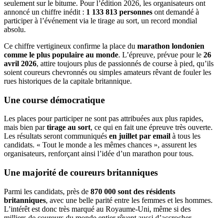
seulement sur le bitume. Pour l’édition 2026, les organisateurs ont
annoncé un chiffre inédit :
1 133 813 personnes
ont demandé à
participer à l’événement via le tirage au sort, un record mondial
absolu.
Ce chiffre vertigineux confirme la place du
marathon londonien
comme le plus populaire au monde
. L’épreuve, prévue pour le
26
avril 2026
, attire toujours plus de passionnés de course à pied, qu’ils
soient coureurs chevronnés ou simples amateurs rêvant de fouler les
rues historiques de la capitale britannique.
Une course démocratique
Les places pour participer ne sont pas attribuées aux plus rapides,
mais bien par
tirage au sort
, ce qui en fait une épreuve très ouverte.
Les résultats seront communiqués
en juillet par email
à tous les
candidats. « Tout le monde a les mêmes chances », assurent les
organisateurs, renforçant ainsi l’idée d’un marathon pour tous.
Une majorité de coureurs britanniques
Parmi les candidats, près de
870 000 sont des résidents
britanniques
, avec une belle parité entre les femmes et les hommes.
L’intérêt est donc très marqué au Royaume-Uni, même si des
milliers de coureurs du monde entier rêvent aussi d’accrocher