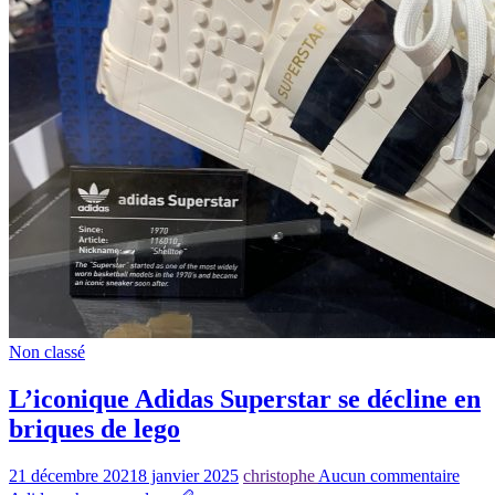
Non classé
L’iconique Adidas Superstar se décline en
briques de lego
21 décembre 2021
8 janvier 2025
christophe
Aucun commentaire