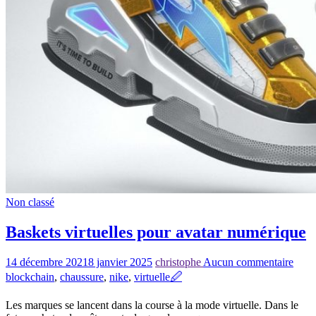
Non classé
Baskets virtuelles pour avatar numérique
14 décembre 2021
8 janvier 2025
christophe
Aucun commentaire
blockchain
,
chaussure
,
nike
,
virtuelle
🖉
Les marques se lancent dans la course à la mode virtuelle. Dans le